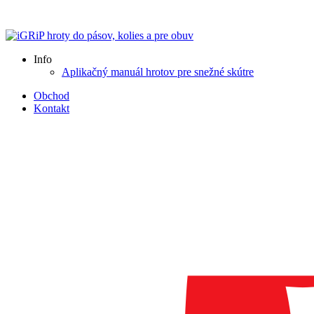
Doručenie ZDARMA pri objednávkach nad 100 €.
Info
Aplikačný manuál hrotov pre snežné skútre
Obchod
Kontakt