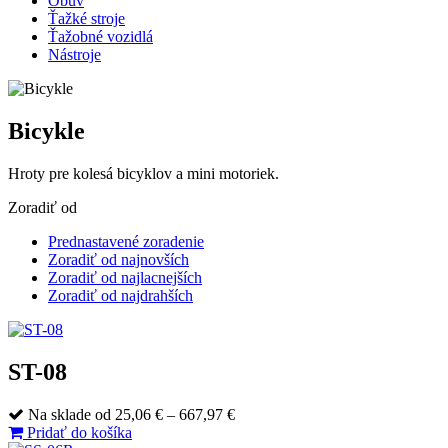
Obuv
Ťažké stroje
Ťažobné vozidlá
Nástroje
Bicykle
Hroty pre kolesá bicyklov a mini motoriek.
Zoradiť od
Prednastavené zoradenie
Zoradiť od najnovších
Zoradiť od najlacnejších
Zoradiť od najdrahších
ST-08
Price
Na sklade
od
25,06
€
–
667,97
€
range:
Pridať do košíka