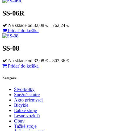
25,06 €
through
667,97 €
SS-06R
Price
Na sklade
od
32,08
€
–
762,24
€
range:
Pridať do košíka
32,08 €
through
762,24 €
SS-08
Price
Na sklade
od
32,08
€
–
802,36
€
range:
Pridať do košíka
32,08 €
through
Kategórie
802,36 €
Štvorkolky
Snežné skútre
Agro priemysel
Bicykle
Ľahké stroje
Lesné vozidlá
Obuv
Ťažké stroje