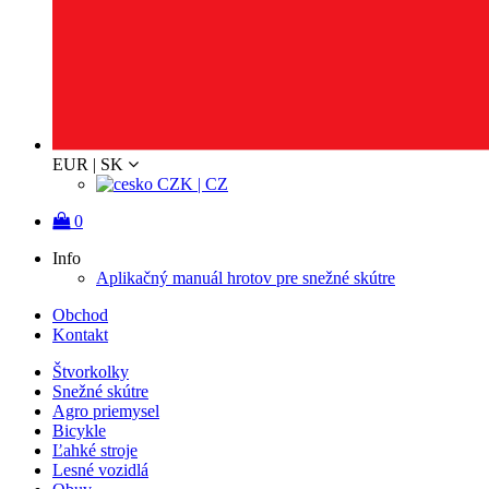
EUR | SK
CZK | CZ
0
Info
Aplikačný manuál hrotov pre snežné skútre
Obchod
Kontakt
Štvorkolky
Snežné skútre
Agro priemysel
Bicykle
Ľahké stroje
Lesné vozidlá