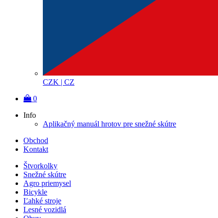
CZK | CZ
0
Info
Aplikačný manuál hrotov pre snežné skútre
Obchod
Kontakt
Štvorkolky
Snežné skútre
Agro priemysel
Bicykle
Ľahké stroje
Lesné vozidlá