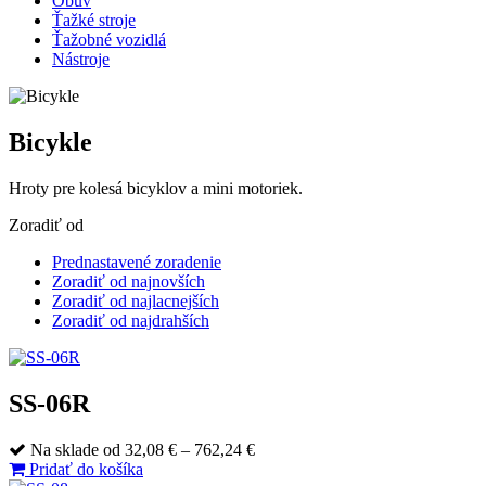
Obuv
Ťažké stroje
Ťažobné vozidlá
Nástroje
Bicykle
Hroty pre kolesá bicyklov a mini motoriek.
Zoradiť od
Prednastavené zoradenie
Zoradiť od najnovších
Zoradiť od najlacnejších
Zoradiť od najdrahších
SS-06R
Price
Na sklade
od
32,08
€
–
762,24
€
range:
Pridať do košíka