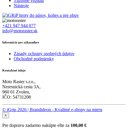
Ťažobné vozidlá
Nástroje
+421 947 944 077
info@motoraster.sk
Informácie pre zákazníkov
Zásady ochrany osobných údajov
Obchodné podmienky
Kontaktné údaje
Moto Raster s.r.o.,
Neresnická cesta 3A,
960 01 Zvolen,
IČO: 54731208
© iGrip 2026 | Brandideon - Kvalitné e-shopy na mieru
×
Pre dopravu zadarmo nakúpte ešte za
100,00
€