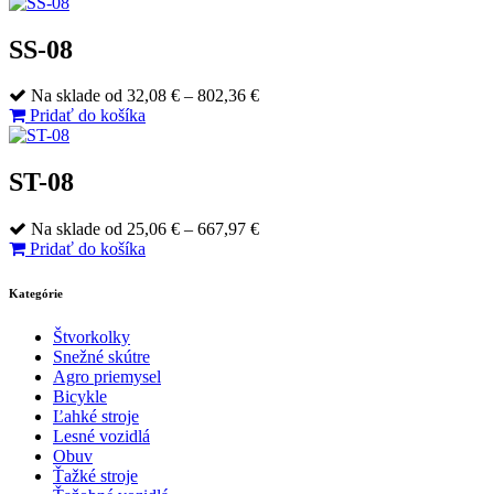
32,08 €
through
762,24 €
SS-08
Price
Na sklade
od
32,08
€
–
802,36
€
range:
Pridať do košíka
32,08 €
through
802,36 €
ST-08
Price
Na sklade
od
25,06
€
–
667,97
€
range:
Pridať do košíka
25,06 €
through
Kategórie
667,97 €
Štvorkolky
Snežné skútre
Agro priemysel
Bicykle
Ľahké stroje
Lesné vozidlá
Obuv
Ťažké stroje