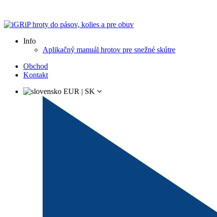
Doručenie ZDARMA pri objednávkach nad 100 €.
Info
Aplikačný manuál hrotov pre snežné skútre
Obchod
Kontakt
EUR | SK